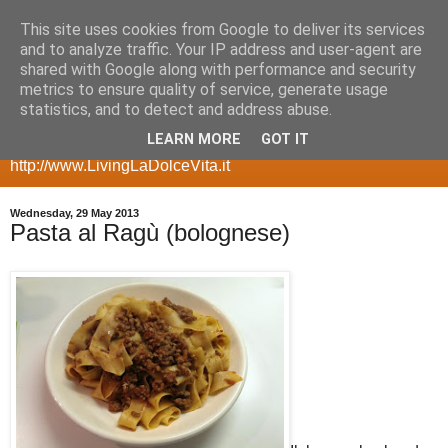
This site uses cookies from Google to deliver its services
my geeky side
and to analyze traffic. Your IP address and user-agent are
shared with Google along with performance and security
metrics to ensure quality of service, generate usage
a blog with room for my more geeky side, posts about
statistics, and to detect and address abuse.
gadgets, smartphones, multimedia servers, websites,
LEARN MORE
GOT IT
ecommerce, etc for my other side take a look at
http://www.LivingLaDolceVita.it
Wednesday, 29 May 2013
Pasta al Ragù (bolognese)