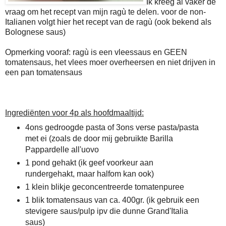
Ik kreeg al vaker de
vraag om het recept van mijn ragù te delen. voor de non-
Italianen volgt hier het recept van de ragù (ook bekend als
Bolognese saus)
Opmerking vooraf: ragù is een vleessaus en GEEN
tomatensaus, het vlees moer overheersen en niet drijven in
een pan tomatensaus
Ingrediënten voor 4p als hoofdmaaltijd:
4ons gedroogde pasta of 3ons verse pasta/pasta
met ei (zoals de door mij gebruikte Barilla
Pappardelle all'uovo
1 pond gehakt (ik geef voorkeur aan
rundergehakt, maar halfom kan ook)
1 klein blikje geconcentreerde tomatenpuree
1 blik tomatensaus van ca. 400gr. (ik gebruik een
stevigere saus/pulp ipv die dunne Grand'Italia
saus)