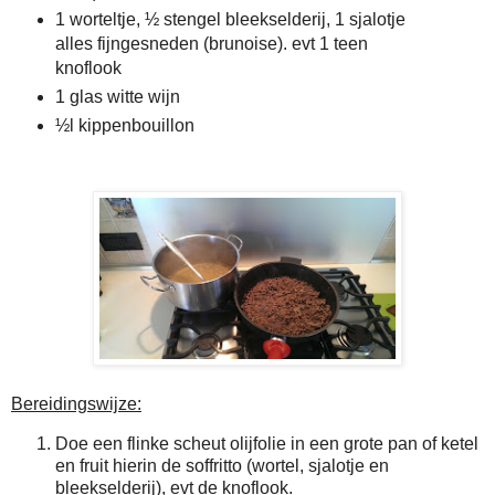
1 worteltje, ½ stengel bleekselderij, 1 sjalotje
alles fijngesneden (brunoise). evt 1 teen
knoflook
1 glas witte wijn
½l kippenbouillon
Bereidingswijze:
Doe een flinke scheut olijfolie in een grote pan of ketel
en fruit hierin de soffritto (wortel, sjalotje en
bleekselderij), evt de knoflook.