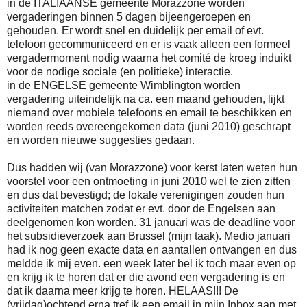
in de ITALIAANSE gemeente Morazzone worden
vergaderingen binnen 5 dagen bijeengeroepen en
gehouden. Er wordt snel en duidelijk per email of evt.
telefoon gecommuniceerd en er is vaak alleen een formeel
vergadermoment nodig waarna het comité de kroeg induikt
voor de nodige sociale (en politieke) interactie.
in de ENGELSE gemeente Wimblington worden
vergadering uiteindelijk na ca. een maand gehouden, lijkt
niemand over mobiele telefoons en email te beschikken en
worden reeds overeengekomen data (juni 2010) geschrapt
en worden nieuwe suggesties gedaan.
Dus hadden wij (van Morazzone) voor kerst laten weten hun
voorstel voor een ontmoeting in juni 2010 wel te zien zitten
en dus dat bevestigd; de lokale verenigingen zouden hun
activiteiten matchen zodat er evt. door de Engelsen aan
deelgenomen kon worden. 31 januari was de deadline voor
het subsidieverzoek aan Brussel (mijn taak). Medio januari
had ik nog geen exacte data en aantallen ontvangen en dus
meldde ik mij even. een week later bel ik toch maar even op
en krijg ik te horen dat er die avond een vergadering is en
dat ik daarna meer krijg te horen. HELAAS!!! De
(vrijdag)ochtend erna tref ik een email in mijn Inbox aan met