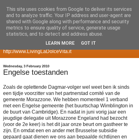
This site uses cookies from Google to deliver its services
my geeky side
and to analyze traffic. Your IP address and user-agent are
shared with Google along with performance and security
metrics to ensure quality of service, generate usage
a blog with room for my more geeky side, posts about
statistics, and to detect and address abuse.
gadgets, smartphones, multimedia servers, websites,
LEARN MORE
GOT IT
ecommerce, etc for my other side take a look at
http://www.LivingLaDolceVita.it
Wednesday, 3 February 2010
Engelse toestanden
Zoals de oplettende Dagmar-volger wel weet ben ik sinds
een tijdje voorzitter van het partnerstad comité van de
gemeente Morazzone. We hebben momenteel 1 verband
met een Engelse gemeente (het buurtschap Wimblington in
de buurt van Cambridge). En nadat in juni vorig jaar een
jeugdige delegatie uit Morazzone Engeland had bezocht
(voor de 2e keer) is het dit jaar onze beurt om gastheer te
zijn. En omdat een en ander met Brusselse subsidie
gepaard gaat dienen we ons aan bepaalde richtlijnen en