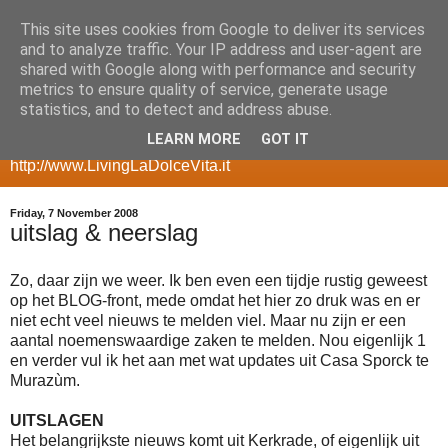
This site uses cookies from Google to deliver its services
my geeky side
and to analyze traffic. Your IP address and user-agent are
shared with Google along with performance and security
metrics to ensure quality of service, generate usage
a blog with room for my more geeky side, posts about
statistics, and to detect and address abuse.
gadgets, smartphones, multimedia servers, websites,
LEARN MORE
GOT IT
ecommerce, etc for my other side take a look at
http://www.LivingLaDolceVita.it
Friday, 7 November 2008
uitslag & neerslag
Zo, daar zijn we weer. Ik ben even een tijdje rustig geweest
op het BLOG-front, mede omdat het hier zo druk was en er
niet echt veel nieuws te melden viel. Maar nu zijn er een
aantal noemenswaardige zaken te melden. Nou eigenlijk 1
en verder vul ik het aan met wat updates uit Casa Sporck te
Murazùm.
UITSLAGEN
Het belangrijkste nieuws komt uit Kerkrade, of eigenlijk uit