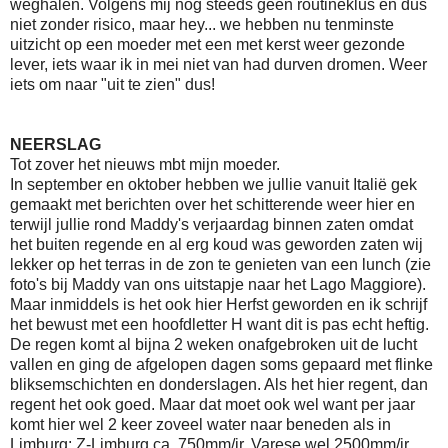
weghalen. Volgens mij nog steeds geen routineklus en dus
niet zonder risico, maar hey... we hebben nu tenminste
uitzicht op een moeder met een met kerst weer gezonde
lever, iets waar ik in mei niet van had durven dromen. Weer
iets om naar "uit te zien" dus!
NEERSLAG
Tot zover het nieuws mbt mijn moeder.
In september en oktober hebben we jullie vanuit Italië gek
gemaakt met berichten over het schitterende weer hier en
terwijl jullie rond Maddy's verjaardag binnen zaten omdat
het buiten regende en al erg koud was geworden zaten wij
lekker op het terras in de zon te genieten van een lunch (zie
foto's bij Maddy van ons uitstapje naar het Lago Maggiore).
Maar inmiddels is het ook hier Herfst geworden en ik schrijf
het bewust met een hoofdletter H want dit is pas echt heftig.
De regen komt al bijna 2 weken onafgebroken uit de lucht
vallen en ging de afgelopen dagen soms gepaard met flinke
bliksemschichten en donderslagen. Als het hier regent, dan
regent het ook goed. Maar dat moet ook wel want per jaar
komt hier wel 2 keer zoveel water naar beneden als in
Limburg: Z-Limburg ca. 750mm/jr, Varese wel 2500mm/jr.