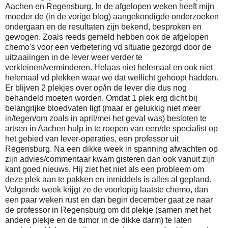
Aachen en Regensburg. In de afgelopen weken heeft mijn
moeder de (in de vorige blog) aangekondigde onderzoeken
ondergaan en de resultaten zijn bekend, besproken en
gewogen. Zoals reeds gemeld hebben ook de afgelopen
chemo's voor een verbetering vd situatie gezorgd door de
uitzaaiingen in de lever weer verder te
verkleinen/verminderen. Helaas niet helemaal en ook niet
helemaal vd plekken waar we dat wellicht gehoopt hadden.
Er blijven 2 plekjes over op/in de lever die dus nog
behandeld moeten worden. Omdat 1 plek erg dicht bij
belangrijke bloedvaten ligt (maar er gelukkig niet meer
in/tegen/om zoals in april/mei het geval was) besloten te
artsen in Aachen hulp in te roepen van een/de specialist op
het gebied van lever-operaties, een professor uit
Regensburg. Na een dikke week in spanning afwachten op
zijn advies/commentaar kwam gisteren dan ook vanuit zijn
kant goed nieuws. Hij ziet het niet als een probleem om
deze plek aan te pakken en inmiddels is alles al gepland.
Volgende week krijgt ze de voorlopig laatste chemo, dan
een paar weken rust en dan begin december gaat ze naar
de professor in Regensburg om dit plekje (samen met het
andere plekje en de tumor in de dikke darm) te laten